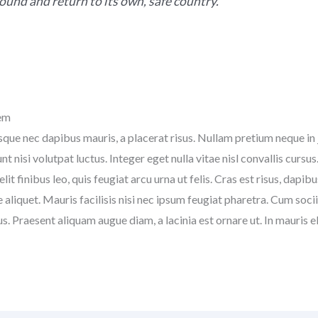
ound and return to its own, safe country.
rem
que nec dapibus mauris, a placerat risus. Nullam pretium neque in j
t nisi volutpat luctus. Integer eget nulla vitae nisl convallis cursu
it finibus leo, quis feugiat arcu urna ut felis. Cras est risus, dapibu
 aliquet. Mauris facilisis nisi nec ipsum feugiat pharetra. Cum soc
s. Praesent aliquam augue diam, a lacinia est ornare ut. In mauris e